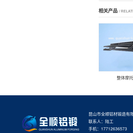
相关产品
/ RELA
整体摩
昆山市全顺铝材锻造有
联系人：陆工
手机：17712636573