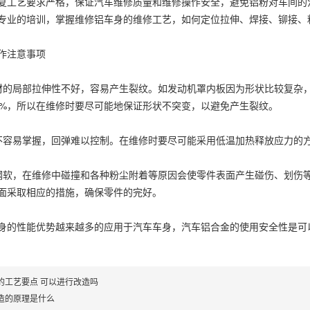
艺要求严格，保证汽车维修质量和维修操作安全，避免铝粉对车间的污
专业的培训，掌握维修铝车身的维修工艺，如何定位拉伸、焊接、铆接、
注意事项
局部拉伸性不好，容易产生裂纹。如发动机罩内板因为形状比较复杂，
0%，所以在维修时要尽可能地保证形状不突变，以避免产生裂纹。
易掌握，回弹难以控制。在维修时要尽可能采用低温加热释放应力的方
，在维修中碰撞和各种粉尘附着等原因会使零件表面产生碰伤、划伤等
面采取相应的措施，确保零件的完好。
性能优势越来越多的应用于汽车车身，汽车铝合金的使用安全性是可以
的工艺要点 可以进行改造吗
造的原理是什么