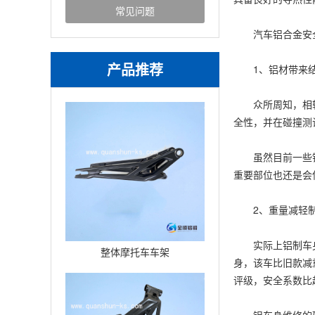
常见问题
汽车铝合金安
产品推荐
1、铝材带来结
众所周知，相较于
全性，并在碰撞测
虽然目前一些铝合
重要部位也还是会
2、重量减轻制
实际上铝制车身的
整体摩托车车架
身，该车比旧款减
评级，安全系数比