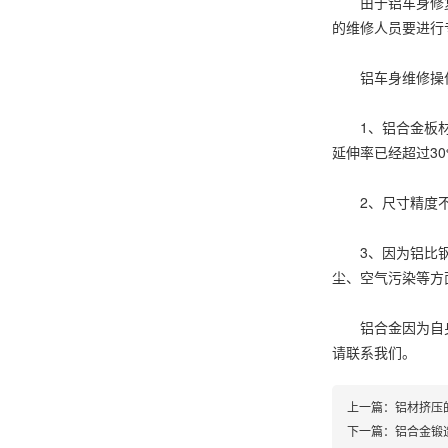
由于铝车身修复工
的维修人员要进行
铝车身维修操作
1、铝合金板材的
延伸率已经超过3
2、尺寸精度不容
3、因为铝比钢软
尘、空气污染等方
铝合金因为自身的
请联系我们。
上一篇：
铝材挤压
下一篇：
铝合金锻