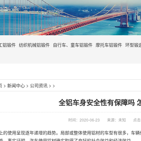
工铝锻件
纺织机械铝锻件
自行车、童车铝锻件
摩托车铝锻件
环型锻
页
>
新闻中心
>
公司资讯
> >
全铝车身安全性有保障吗 
时间：2020-06-23
来源：未知
点击
使用呈现逐年递增的趋势。局部或整体使用铝材的车型有很多，车辆传
能。事实证明，汽车使用铝材确实取得了良好的社会效益和经济效益。