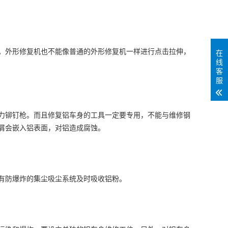
外形修复机也不能像普通的外形修复机一样进行点击拉伸，
在
线
客
服
铆钉枪。而且修复铝车身的工具一定要专用，不能与维修钢
屑会嵌入铝表面，对铝造成腐蚀。
有防爆炸的集尘吸尘系统及时吸收铝粉。