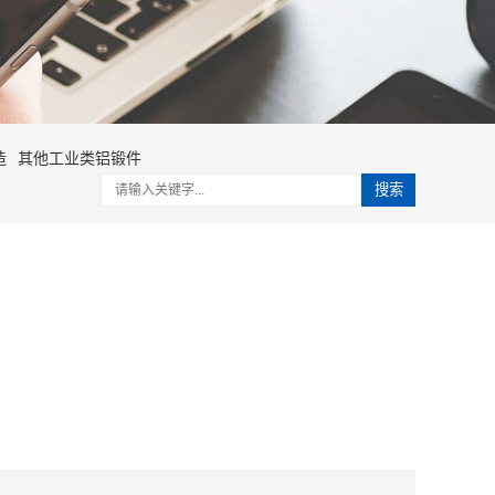
造
其他工业类铝锻件
搜索