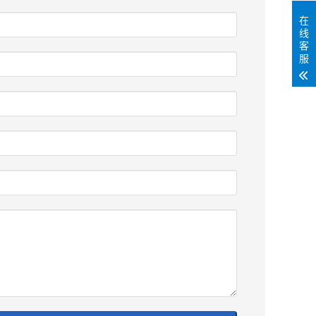
在
线
客
服