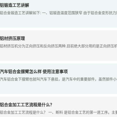
铝锻造工艺讲解
铝合金锻造工艺讲解如下: 一、铝锻造温度范围狭窄 由于铝合金变形抗力随
铝材挤压原理
铝材挤压机分为正向挤压和反向挤压两种,目前绝大部分用的是正向挤压机,科
汽车铝合金摆臂怎么样 使用注意事项
汽车铝合金下摆臂也就叫汽车下悬挂，是汽车中的重要部件，虽然部件小，但
铝合金加工工艺流程是什么？
铝合金加工工艺流程是什么？ 一、断料 是铝合金工艺的第一道工序。主要使