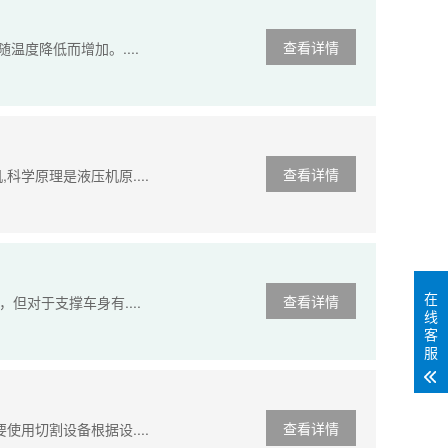
查看详情
温度降低而增加。....
查看详情
学原理是液压机原....
在
查看详情
对于支撑车身有....
线
客
服
查看详情
用切割设备根据设....